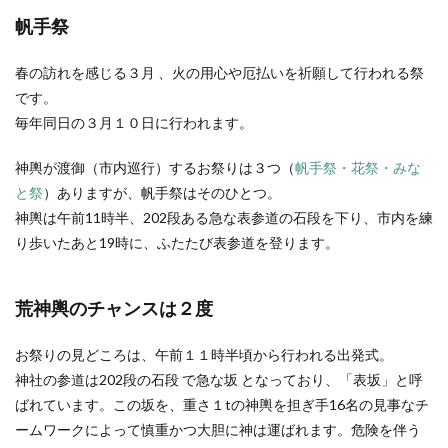
帆手祭
春の訪れを感じる３月 、火の用心や厄払いを祈願して行われる祭
です。
毎年同日の３月１０日に行われます。
神輿が渡御（市内巡行）するお祭りは３つ（
帆手祭・花祭・みな
と祭
）ありますが、帆手祭はそのひとつ。
神輿は午前11時半、202段ある急な表参道の石段を下り、市内を練
り歩いたあと19時に、ふたたび表参道を登ります。
荒神輿のチャンスは２度
お祭りの見どころは、午前１１時半頃から行われる出発式。
神社の参道は202段の石段 で急な坂 となっており、「表坂」と呼
ばれています。この坂を、重さ１tの神輿を担ぎ手16名の見事なチ
ームワークによって慎重かつ大胆に神は運ばれます。危険を伴う