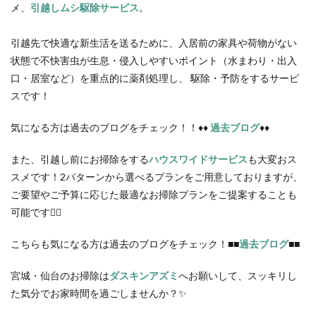
メ、
引越しムシ駆除サービス
。
引越先で快適な新生活を送るために、入居前の家具や荷物がない
状態で不快害虫が生息・侵入しやすいポイント（水まわり・出入
口・居室など）を重点的に薬剤処理し、 駆除・予防をするサービ
スです！
気になる方は過去のブログをチェック！！♦♦
過去ブログ
♦♦
また、引越し前にお掃除をする
ハウスワイドサービス
も大変おス
スメです！2パターンから選べるプランをご用意しておりますが、
ご要望やご予算に応じた最適なお掃除プランをご提案することも
可能です💁‍♂️
こちらも気になる方は過去のブログをチェック！■■
過去ブログ
■■
宮城・仙台のお掃除は
ダスキンアズミ
へお願いして、スッキリし
た気分でお家時間を過ごしませんか？✨