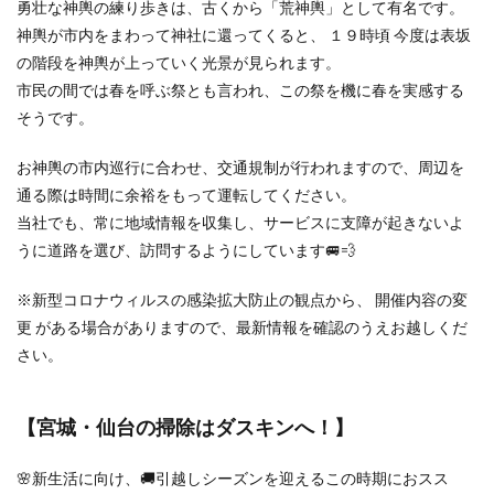
勇壮な神輿の練り歩きは、古くから「荒神輿」として有名です。
神輿が市内をまわって神社に還ってくると、 １９時頃 今度は表坂
の階段を神輿が上っていく光景が見られます。
市民の間では春を呼ぶ祭とも言われ、この祭を機に春を実感する
そうです。
お神輿の市内巡行に合わせ、交通規制が行われますので、周辺を
通る際は時間に余裕をもって運転してください。
当社でも、常に地域情報を収集し、サービスに支障が起きないよ
うに道路を選び、訪問するようにしています🚐💨
※新型コロナウィルスの感染拡大防止の観点から、 開催内容の変
更 がある場合がありますので、最新情報を確認のうえお越しくだ
さい。
【宮城・仙台の掃除はダスキンへ！】
🌸新生活に向け、🚚引越しシーズンを迎えるこの時期におスス