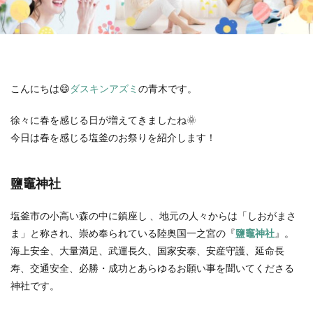
こんにちは😄
ダスキンアズミ
の青木です。
徐々に春を感じる日が増えてきましたね🌞
今日は春を感じる塩釜のお祭りを紹介します！
鹽竈神社
塩釜市の小高い森の中に鎮座し 、地元の人々からは「しおがまさ
ま」と称され、崇め奉られている陸奥国一之宮の『
鹽竈神社
』。
海上安全、大量満足、武運長久、国家安泰、安産守護、延命長
寿、交通安全、必勝・成功とあらゆるお願い事を聞いてくださる
神社です。