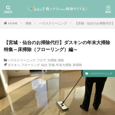
HOME
掃除
ハウスクリーニング
【宮城・仙台のお掃除代行】
【宮城・仙台のお掃除代行】ダスキンの年末大掃除
特集～床掃除（フローリング）編～
ハウスクリーニング
,
フロア
,
大掃除
,
掃除
ダスキン
,
フローリング
,
仙台
,
宮城
,
年末大掃除
,
床掃除
ハウスクリーニング