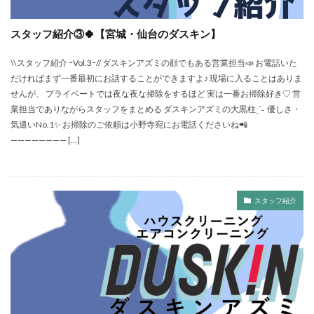
スタッフ紹介③🍀【宮城・仙台のダスキン】
\\スタッフ紹介 ｰVol.3ｰ// ダスキンアズミの顔でもある営業担当📣 お電話いた
だければまず一番最初にお話することができますよ♪ 現場に入ることはありま
せんが、 プライベートでは夜な夜な掃除をするほど 実は一番お掃除好き♡ 営
業担当でありながらスタッフをまとめる ダスキンアズミの大黒柱ˎˊ˗ 優しさ・
気遣いNo.1✨ お掃除のご依頼は小野寺宛にお電話くださいね📲
———————— […]
スタッフ紹介