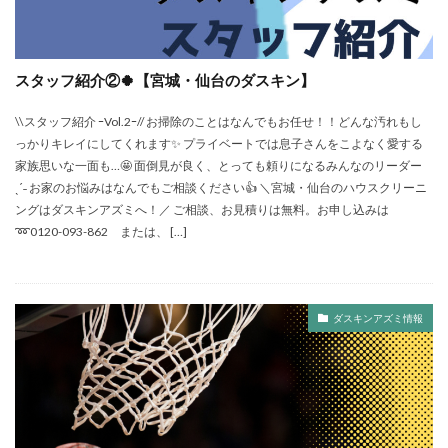
スタッフ紹介②🍀【宮城・仙台のダスキン】
\\スタッフ紹介 ｰVol.2ｰ// お掃除のことはなんでもお任せ！！どんな汚れもし
っかりキレイにしてくれます✨ プライベートでは息子さんをこよなく愛する
家族思いな一面も…🤩 面倒見が良く、とっても頼りになるみんなのリーダー
ˎˊ˗ お家のお悩みはなんでもご相談ください👍 ＼宮城・仙台のハウスクリーニ
ングはダスキンアズミへ！／ ご相談、お見積りは無料。お申し込みは
➿0120-093-862 または、 […]
ダスキンアズミ情報