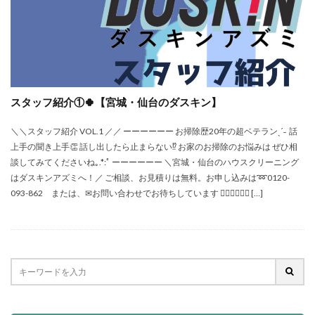
スタッフ紹介①🍀【宮城・仙台のダスキン】
＼＼スタッフ紹介 VOL.1 ／／ ーーーーーー お掃除歴20年の超ベテランˎˊ˗ 話
上手の聞き上手👏 話し出したら止まらない⁉︎ お家のお掃除のお悩みは ぜひ相
談してみてくださいね｡.*:ﾟ ーーーーーー ＼宮城・仙台のハウスクリーニング
はダスキンアズミへ！／ ご相談、お見積りは無料。お申し込みは➿0120-
093-862 または、✉お問い合わせでお待ちしています 🙋🏻‍♂️🙋🏻‍♀ […]