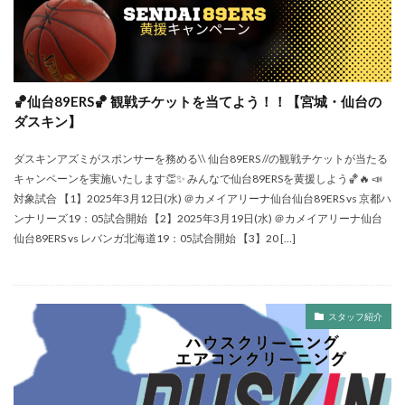
🏀仙台89ERS🏀 観戦チケットを当てよう！！【宮城・仙台の
ダスキン】
ダスキンアズミがスポンサーを務める\\ 仙台89ERS //の観戦チケットが当たる
キャンペーンを実施いたします👏✨ みんなで仙台89ERSを黄援しよう🏀🔥 📣
対象試合 【1】2025年3月12日(水) ＠カメイアリーナ仙台仙台89ERS vs 京都ハ
ンナリーズ19：05試合開始 【2】2025年3月19日(水) ＠カメイアリーナ仙台
仙台89ERS vs レバンガ北海道19：05試合開始 【3】20 […]
スタッフ紹介