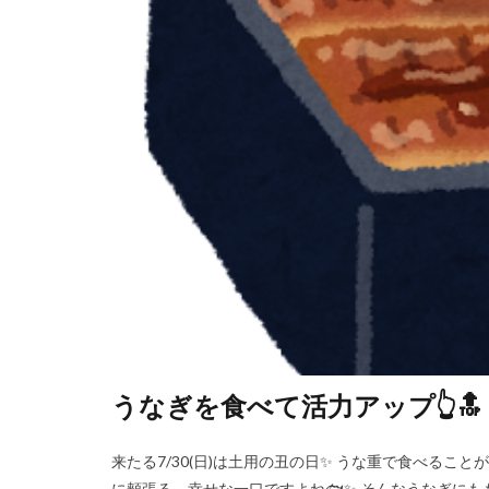
うなぎを食べて活力アップ👆
来たる7/30(日)は土用の丑の日✨ うな重で食べる
に頬張る、幸せな一口ですよね🐟✨ そんなうなぎにも