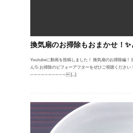
換気扇のお掃除もおまかせ！✨
Youtubeに動画を投稿しました！ 換気扇のお掃除編
ん💦 お掃除のビフォーアフターをぜひご視聴ください！😏✨ https:
—————————— […]