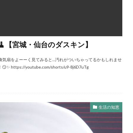
🧹【宮城・仙台のダスキン】
！ 換気扇をよーーく見てみると…汚れがついちゃってるかもしれませ
//youtube.com/shorts/u9-8j6D7uTg
生活の知恵