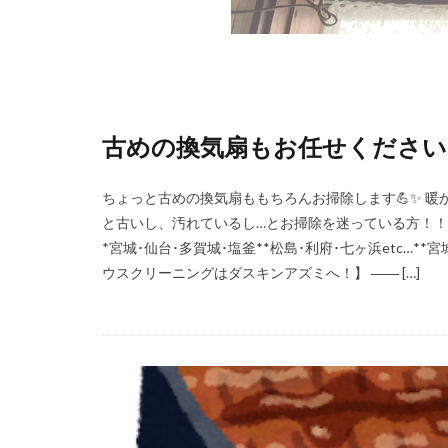
古めの換気扇もお任せください
ちょっと古めの換気扇ももちろんお掃除します💪✨ 暖
と古いし、汚れているし…とお掃除を迷っている方！！ 
*宮城･仙台･多賀城･塩釜**松島･利府･七ヶ浜etc…*
ウスクリーニングはダスキンアズミへ！】 ―― […]