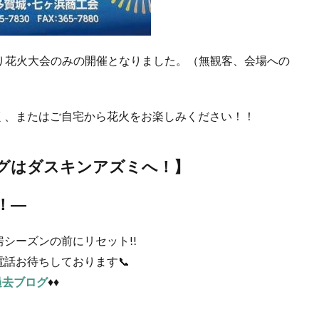
り花火大会のみの開催となりました。（無観客、会場への
く、またはご自宅から花火をお楽しみください！！
グ
はダスキンアズミへ！】
！―
シーズンの前にリセット!!
話お待ちしております📞
過去ブログ
♦♦