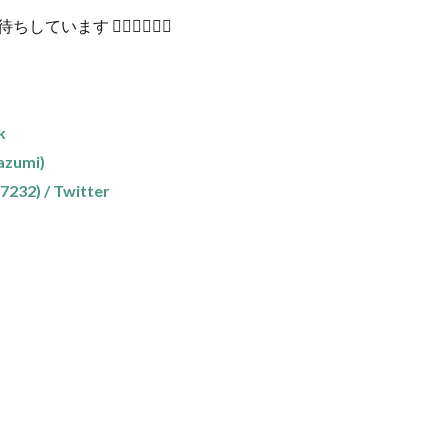
しています 🙋🏻‍♂️🙋🏻‍♀️
k
zumi)
2) / Twitter