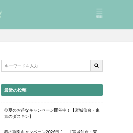
最近の投稿
🌻夏のお得なキャンペーン開催中！【宮城仙台・東
京のダスキン】
春の割引キャンペーン2026🌸ˎˊ- 【宮城仙台・東