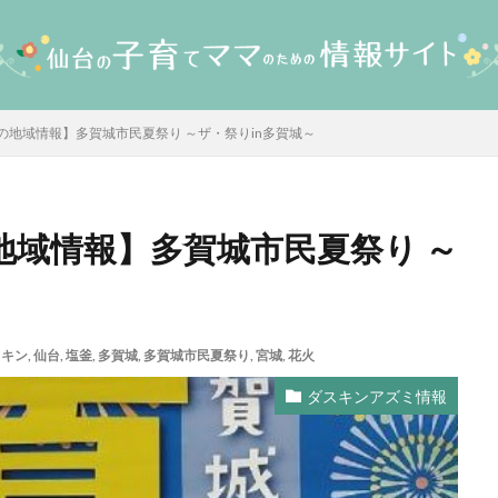
の地域情報】多賀城市民夏祭り ～ザ・祭りin多賀城～
地域情報】多賀城市民夏祭り ～
スキン
,
仙台
,
塩釜
,
多賀城
,
多賀城市民夏祭り
,
宮城
,
花火
ダスキンアズミ情報