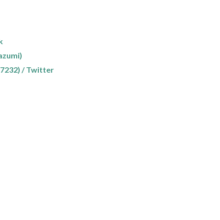
k
zumi)
2) / Twitter