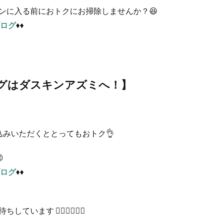
ズンに入る前におトクにお掃除しませんか？😆
ログ
♦♦
グはダスキンアズミへ！】
みいただくととってもおトク👌

ログ
♦♦
しています 🙋🏻‍♂️🙋🏻‍♀️