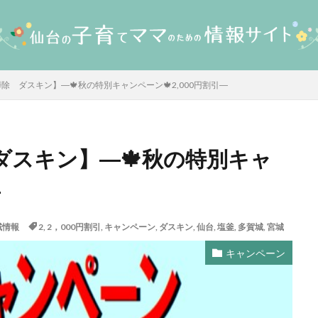
除 ダスキン】―🍁秋の特別キャンペーン🍁2,000円割引―
ダスキン】―🍁秋の特別キャ
―
域情報
2
,
2，000円割引
,
キャンペーン
,
ダスキン
,
仙台
,
塩釜
,
多賀城
,
宮城
キャンペーン