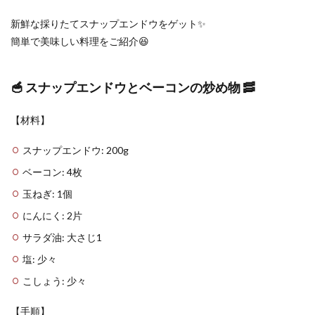
新鮮な採りたてスナップエンドウをゲット✨
簡単で美味しい料理をご紹介😆
🥣 スナップエンドウとベーコンの炒め物 🥓
【材料】
スナップエンドウ: 200g
ベーコン: 4枚
玉ねぎ: 1個
にんにく: 2片
サラダ油: 大さじ1
塩: 少々
こしょう: 少々
【手順】