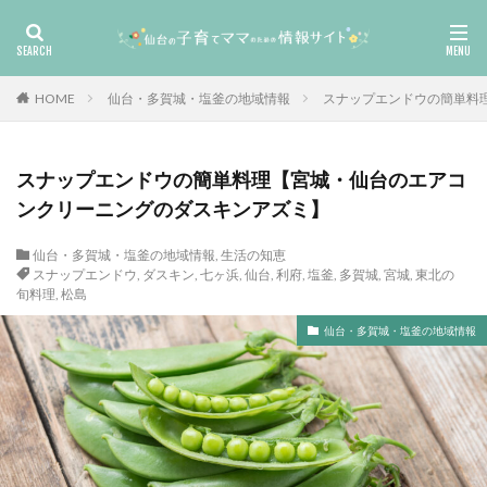
HOME
仙台・多賀城・塩釜の地域情報
スナップエンドウの簡単料
スナップエンドウの簡単料理【宮城・仙台のエアコ
ンクリーニングのダスキンアズミ】
仙台・多賀城・塩釜の地域情報
,
生活の知恵
スナップエンドウ
,
ダスキン
,
七ヶ浜
,
仙台
,
利府
,
塩釜
,
多賀城
,
宮城
,
東北の
旬料理
,
松島
仙台・多賀城・塩釜の地域情報