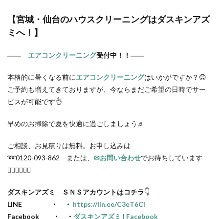
【宮城・仙台の
ハウスクリーニング
はダスキンアズ
ミへ！】
――
エアコンクリーニング
受付中！！――
本格的に暑くなる前に
エアコンクリーニング
はいかがですか？😊
ご予約も増えてきておりますが、今ならまだご希望の日時でサー
ビスが可能です👌
早めのお掃除で夏を快適に過ごしましょう♬
ご相談、お見積りは無料。お申し込みは
➿0120-093-862 または、
✉お問い合わせ
でお待ちしています
🙋🏻‍♂️🙋🏻‍♀️
ダスキンアズミ ＳＮＳアカウントはコチラ
👇
LINE ・ ・
https://lin.ee/C3eT6Ci
Facebook ・ ・
ダスキンアズミ | Facebook