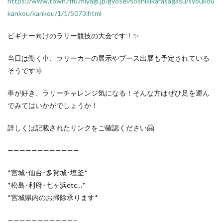
https://www.town.rifu.miyagi.jp/gyosei/soshikikarasagasu/syoukou
kankou/kankou/1/1/5073.html
ビギナー向けのラリー競技の大会です！✨
当日は働く車、ラリーカーの展示やブース出展も予定されている
そうです🌞
車が好き、ラリーチャレンジ気になる！そんな方はぜひ足を運ん
でみてはいかがでしょうか！
詳しくは記載されたリンクをご確認ください🤗
————————————
*宮城･仙台･多賀城･塩釜*
*松島･利府･七ヶ浜etc…*
*宮城県内のお掃除承ります*
———————————–