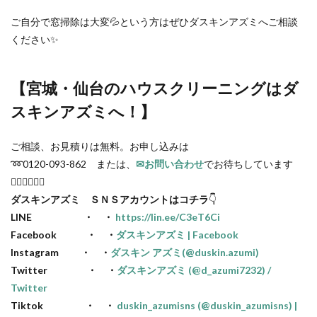
ご自分で窓掃除は大変💦という方はぜひダスキンアズミへご相談
ください✨
【宮城・仙台の
ハウスクリーニング
はダ
スキンアズミへ！】
ご相談、お見積りは無料。お申し込みは
➿0120-093-862 または、
✉お問い合わせ
でお待ちしています
🙋🏻‍♂️🙋🏻‍♀️
ダスキンアズミ ＳＮＳアカウントはコチラ
👇
LINE ・ ・
https://lin.ee/C3eT6Ci
Facebook ・ ・
ダスキンアズミ | Facebook
Instagram ・ ・
ダスキン アズミ(@duskin.azumi)
Twitter ・ ・
ダスキンアズミ (@d_azumi7232) /
Twitter
Tiktok ・ ・
duskin_azumisns (@duskin_azumisns) |