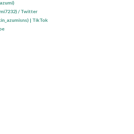
zumi)
232) / Twitter
in_azumisns) | TikTok
be