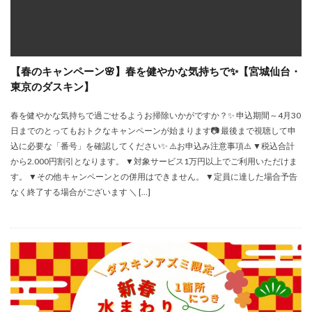
【春のキャンペーン🌸】春を健やかな気持ちで✨【宮城仙台・
東京のダスキン】
春を健やかな気持ちで過ごせるようお掃除いかがですか？✨ 申込期間～4月30
日までのとってもおトクなキャンペーンが始まります📷 最後まで視聴して申
込に必要な「番号」を確認してください✨ ⚠️お申込み注意事項⚠️ ▼税込合計
から2.000円割引となります。 ▼対象サービス1万円以上でご利用いただけま
す。 ▼その他キャンペーンとの併用はできません。 ▼定員に達した場合予告
なく終了する場合がございます ＼ […]