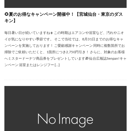
🌻夏のお得なキャンペーン開催中！【宮城仙台・東京のダス
キン】
毎日暑い日が続いていますね☀️ この時期はエアコンや浴室など、汚れやニオ
イが気になりやすい季節です。 そこで当社では、8月31日までのお得なキャ
ンペーンを実施しております！ ご愛顧感謝キャンペーン 同時に複数箇所でお
掃除でご依頼いただくと、1箇所につき2,750円引き！ さらに、対象のお客様
へミスタードーナツ商品券をプレゼントしています🎁 仙台広報誌Senpan!キャ
ンペーン 浴室またはレンジフー […]