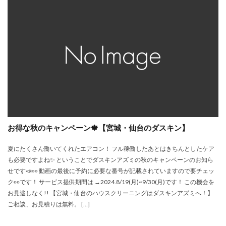
お得な秋のキャンペーン🍁【宮城・仙台のダスキン】
夏にたくさん働いてくれたエアコン！ フル稼働したあとはきちんとしたケア
も必要ですよね✨ ということでダスキンアズミの秋のキャンペーンのお知ら
せです📣👀 動画の最後に予約に必要な番号が記載されていますので要チェッ
ク👀です！ サービス提供期間は →2024.8/19(月)~9/30(月)です！ この機会を
お見逃しなく!! 【宮城・仙台のハウスクリーニングはダスキンアズミへ！】
ご相談、お見積りは無料。 […]