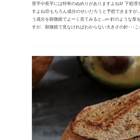
里芋や長芋には特有のぬめりがありますよね🥢 下処
すよね😣もちろん成分のせいだろうと予想できますが…
う成分を顕微鏡でよーく見てみると…👀 針のような形を
すが、顕微鏡で見なければわからない大きさの針･･･これ