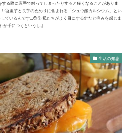
理をする際に素手で触ってしまったりすると痒くなることがありま
！🤔 里芋と長芋のぬめりに含まれる「シュウ酸カルシウム」とい
しているんです…😯💦 私たちがよく目にする針だと痛みを感じま
が手につくという […]
生活の知恵