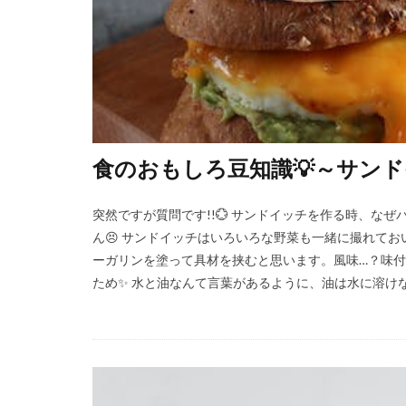
食のおもしろ豆知識💡～サン
突然ですが質問です!!💮 サンドイッチを作る時、なぜ
ん😣 サンドイッチはいろいろな野菜も一緒に撮れて
ーガリンを塗って具材を挟むと思います。風味…？味付け
ため✨ 水と油なんて言葉があるように、油は水に溶けない