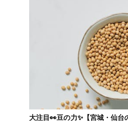
大注目👀豆の力✨【宮城・仙台